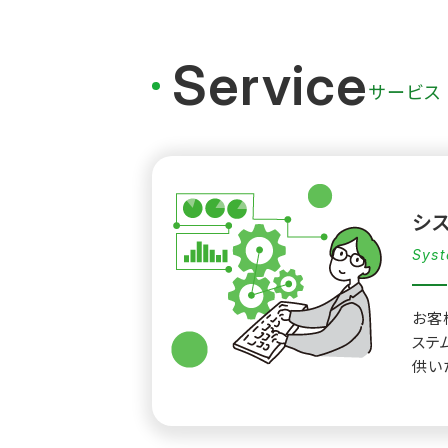
Service
サービス
シ
Syst
お客
ステ
供い