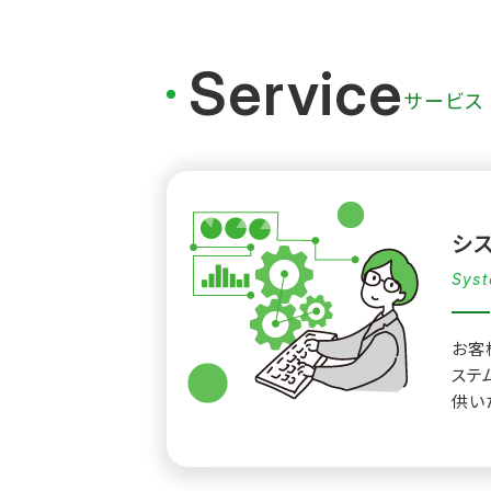
Service
サービス
シ
Syst
お客
ステ
供い